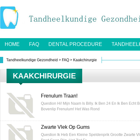
HOME
FAQ
DENTAL PROCEDURE
TANDHEEL
Tandheelkundige Gezondheid
>
FAQ
>
Kaakchirurgie
KAAKCHIRURGIE
Frenulum Traan!
Question Hi! Mijn Naam Is Billy. Ik Ben 24 En Ik Ben Ech
Bovenlip Frenulum! Het Was Rond
Zwarte Vlek Op Gums
Question Ik Heb Een Kleine Speldenprik Grootte Zwarte V