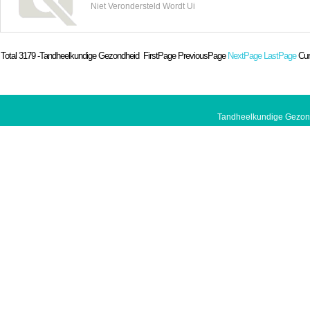
Niet Verondersteld Wordt Ui
Total
3179
-Tandheelkundige Gezondheid FirstPage PreviousPage
NextPage
LastPage
Cur
Tandheelkundige Gezond